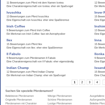
11 Bewertungen zum Pferd mit dem Namen Icetea
12 Bewer
Eine Charaktereigenschaft von Icetea: eher ein Spaßvogel
Ein Merk
Ivuschka
Inver 
13 Bewertungen zum Pferd Ivuschka
15 Bewer
Eine Eigenschaft von Ivuschka: eher eine Spaßbremse
Eine Eige
Irish Coffee
Inshi
9 Bewertungen zum Pferd Irish Coffee
13 Bewer
Ein Merkmal von Irish Coffee: fast ein Astrophysiker
Eine Eige
Ilex
Inna
15 Bewertungen zum Pferd Ilex
15 Bewer
Eine Eigenschaft von Ilex: eher eine Spaßbremse
Ein Merkm
Il Fabulo
Ilonka
9 Bewertungen zum Pferdenamen Il Fabulo
9 Bewert
Eine Charaktereigenschaft von Il Fabulo: eher eigenständig
Eine Eige
Indian Champ
Issand
12 Bewertungen zum Pferd Indian Champ
15 Bewe
Ein Merkmal von Indian Champ: eher ein Spaßvogel
Eine Cha
1
2
3
4
Suchen Sie spezielle Pferdenamen?
Beliebteste Pferdenamen
Witzige Pferdenamen
Ausgefallene
Originelle Pferdenamen
Schöne Pferdenamen
Außergewöhn
Pferdenamen mit Charakter
Lustige Pferdenamen
Beliebte Pfe