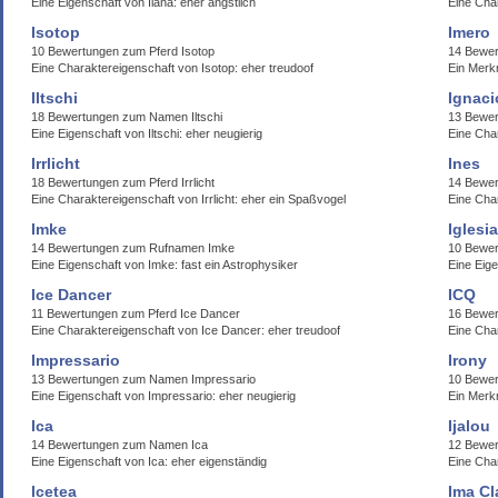
Eine Eigenschaft von Ilana: eher ängstlich
Eine Char
Isotop
Imero
10 Bewertungen zum Pferd Isotop
14 Bewer
Eine Charaktereigenschaft von Isotop: eher treudoof
Ein Merkm
Iltschi
Ignaci
18 Bewertungen zum Namen Iltschi
13 Bewer
Eine Eigenschaft von Iltschi: eher neugierig
Eine Char
Irrlicht
Ines
18 Bewertungen zum Pferd Irrlicht
14 Bewe
Eine Charaktereigenschaft von Irrlicht: eher ein Spaßvogel
Eine Cha
Imke
Iglesi
14 Bewertungen zum Rufnamen Imke
10 Bewer
Eine Eigenschaft von Imke: fast ein Astrophysiker
Eine Eige
Ice Dancer
ICQ
11 Bewertungen zum Pferd Ice Dancer
16 Bewer
Eine Charaktereigenschaft von Ice Dancer: eher treudoof
Eine Cha
Impressario
Irony
13 Bewertungen zum Namen Impressario
10 Bewer
Eine Eigenschaft von Impressario: eher neugierig
Ein Merk
Ica
Ijalou
14 Bewertungen zum Namen Ica
12 Bewer
Eine Eigenschaft von Ica: eher eigenständig
Eine Char
Icetea
Ima Cl