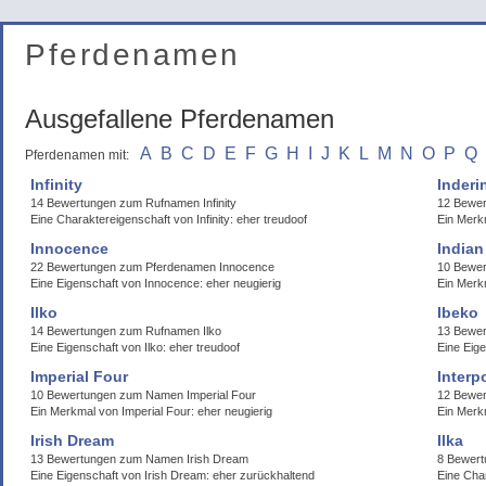
Pferdenamen
Ausgefallene Pferdenamen
A
B
C
D
E
F
G
H
I
J
K
L
M
N
O
P
Q
Pferdenamen mit:
Infinity
Inderi
14 Bewertungen zum Rufnamen Infinity
12 Bewer
Eine Charaktereigenschaft von Infinity: eher treudoof
Ein Merkm
Innocence
Indian
22 Bewertungen zum Pferdenamen Innocence
10 Bewer
Eine Eigenschaft von Innocence: eher neugierig
Ein Merk
Ilko
Ibeko
14 Bewertungen zum Rufnamen Ilko
13 Bewer
Eine Eigenschaft von Ilko: eher treudoof
Eine Eig
Imperial Four
Interp
10 Bewertungen zum Namen Imperial Four
12 Bewer
Ein Merkmal von Imperial Four: eher neugierig
Ein Merkm
Irish Dream
Ilka
13 Bewertungen zum Namen Irish Dream
8 Bewert
Eine Eigenschaft von Irish Dream: eher zurückhaltend
Eine Char