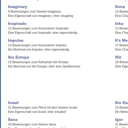
Imaginary
Ilona
8 Bewertungen zum Namen Imaginary
12 Bewer
Eine Eigenschaft von Imaginary: eher neugierig
Eine Char
Inspirado
Inka
12 Bewertungen zum Kosenamen Inspirado
13 Bewer
Eine Eigenschaft von Inspirado: eher eigenständig
Eine Char
Impulse
It's Me
14 Bewertungen zum Kosenamen Impulse
17 Bewer
Ein Merkmal von Impulse: eher eigenständig
Eine Cha
Ibn Estopa
Illit
15 Bewertungen zum Rufnamen Ibn Estopa
16 Bewert
Ein Merkmal von Ibn Estopa: eher eine Spaßbremse
Eine Eige
Israel
Ibn Kas
21 Bewertungen zum Pferd mit dem Namen Israel
15 Bewer
Eine Eigenschaft von Israel: eher treudoof
Ein Merkm
Ilana
Igor
16 Bewertungen zum Namen Ilana
11 Bewer