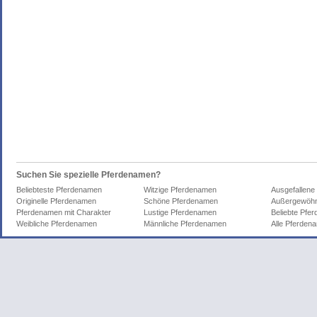
Suchen Sie spezielle Pferdenamen?
Beliebteste Pferdenamen
Witzige Pferdenamen
Ausgefallene
Originelle Pferdenamen
Schöne Pferdenamen
Außergewöhn
Pferdenamen mit Charakter
Lustige Pferdenamen
Beliebte Pfe
Weibliche Pferdenamen
Männliche Pferdenamen
Alle Pferden