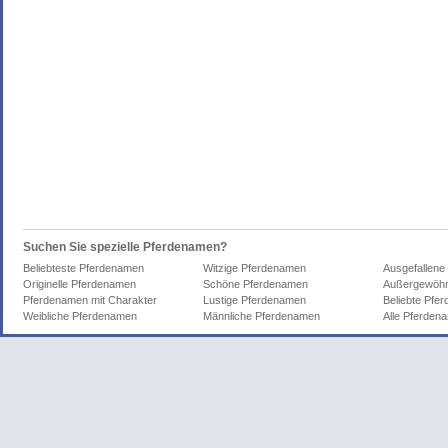
Suchen Sie spezielle Pferdenamen?
Beliebteste Pferdenamen
Witzige Pferdenamen
Ausgefallene
Originelle Pferdenamen
Schöne Pferdenamen
Außergewöhn
Pferdenamen mit Charakter
Lustige Pferdenamen
Beliebte Pfe
Weibliche Pferdenamen
Männliche Pferdenamen
Alle Pferden