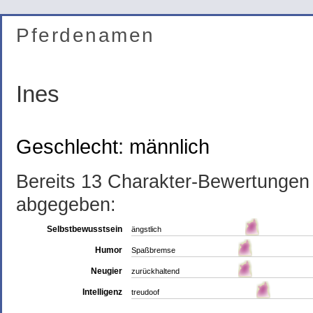
Pferdenamen
Ines
Geschlecht: männlich
Bereits 13 Charakter-Bewertunge
abgegeben:
Selbstbewusstsein
ängstlich
Humor
Spaßbremse
Neugier
zurückhaltend
Intelligenz
treudoof