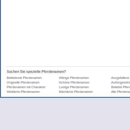
Suchen Sie spezielle Pferdenamen?
Beliebteste Pferdenamen
Witzige Pferdenamen
Ausgefallene
Originelle Pferdenamen
Schöne Pferdenamen
Außergewöhn
Pferdenamen mit Charakter
Lustige Pferdenamen
Beliebte Pfe
Weibliche Pferdenamen
Männliche Pferdenamen
Alle Pferden