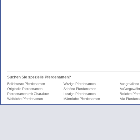
Suchen Sie spezielle Pferdenamen?
Beliebteste Pferdenamen
Witzige Pferdenamen
Ausgefallene
Originelle Pferdenamen
Schöne Pferdenamen
Außergewöhn
Pferdenamen mit Charakter
Lustige Pferdenamen
Beliebte Pfe
Weibliche Pferdenamen
Männliche Pferdenamen
Alle Pferden