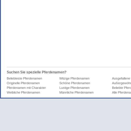
Suchen Sie spezielle Pferdenamen?
Beliebteste Pferdenamen
Witzige Pferdenamen
Ausgefallene
Originelle Pferdenamen
Schöne Pferdenamen
Außergewöhn
Pferdenamen mit Charakter
Lustige Pferdenamen
Beliebte Pfe
Weibliche Pferdenamen
Männliche Pferdenamen
Alle Pferden