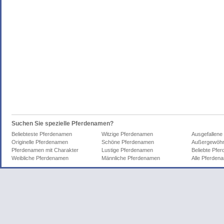
Suchen Sie spezielle Pferdenamen?
Beliebteste Pferdenamen
Witzige Pferdenamen
Ausgefallene
Originelle Pferdenamen
Schöne Pferdenamen
Außergewöhn
Pferdenamen mit Charakter
Lustige Pferdenamen
Beliebte Pfe
Weibliche Pferdenamen
Männliche Pferdenamen
Alle Pferden