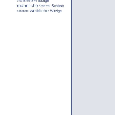
lustige
charakterstarke
männliche
Schöne
Originelle
weibliche
Witzige
schönste