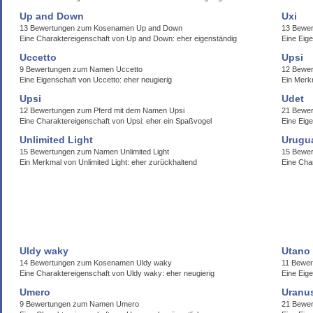
Up and Down
Uxi
13 Bewertungen zum Kosenamen Up and Down
13 Bewe
Eine Charaktereigenschaft von Up and Down: eher eigenständig
Eine Eig
Uccetto
Upsi
9 Bewertungen zum Namen Uccetto
12 Bewer
Eine Eigenschaft von Uccetto: eher neugierig
Ein Merk
Upsi
Udet
12 Bewertungen zum Pferd mit dem Namen Upsi
21 Bewe
Eine Charaktereigenschaft von Upsi: eher ein Spaßvogel
Eine Eig
Unlimited Light
Urugu
15 Bewertungen zum Namen Unlimited Light
15 Bewer
Ein Merkmal von Unlimited Light: eher zurückhaltend
Eine Cha
Uldy waky
Utano
14 Bewertungen zum Kosenamen Uldy waky
11 Bewer
Eine Charaktereigenschaft von Uldy waky: eher neugierig
Eine Eige
Umero
Uranu
9 Bewertungen zum Namen Umero
21 Bewe