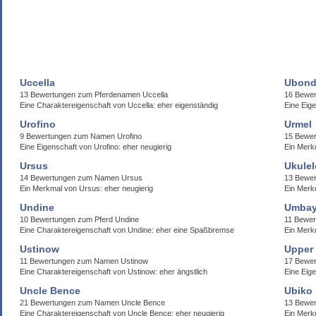
Uccella
Ubon
13 Bewertungen zum Pferdenamen Uccella
16 Bewe
Eine Charaktereigenschaft von Uccella: eher eigenständig
Eine Eig
Urofino
Urmel
9 Bewertungen zum Namen Urofino
15 Bewer
Eine Eigenschaft von Urofino: eher neugierig
Ein Merk
Ursus
Ukulel
14 Bewertungen zum Namen Ursus
13 Bewer
Ein Merkmal von Ursus: eher neugierig
Ein Merk
Undine
Umba
10 Bewertungen zum Pferd Undine
11 Bewe
Eine Charaktereigenschaft von Undine: eher eine Spaßbremse
Ein Merk
Ustinow
Upper
11 Bewertungen zum Namen Ustinow
17 Bewer
Eine Charaktereigenschaft von Ustinow: eher ängstlich
Eine Eig
Uncle Bence
Ubiko
21 Bewertungen zum Namen Uncle Bence
13 Bewe
Eine Charaktereigenschaft von Uncle Bence: eher neugierig
Ein Merk