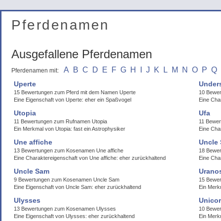
Pferdenamen
Ausgefallene Pferdenamen
A
B
C
D
E
F
G
H
I
J
K
L
M
N
O
P
Q
Pferdenamen mit:
Uperte
Under
15 Bewertungen zum Pferd mit dem Namen Uperte
10 Bewer
Eine Eigenschaft von Uperte: eher ein Spaßvogel
Eine Cha
Utopia
Ufa
11 Bewertungen zum Rufnamen Utopia
11 Bewer
Ein Merkmal von Utopia: fast ein Astrophysiker
Eine Cha
Une affiche
Uncle
13 Bewertungen zum Kosenamen Une affiche
18 Bewe
Eine Charaktereigenschaft von Une affiche: eher zurückhaltend
Eine Cha
Uncle Sam
Urano
9 Bewertungen zum Kosenamen Uncle Sam
15 Bewe
Eine Eigenschaft von Uncle Sam: eher zurückhaltend
Ein Merk
Ulysses
Unico
13 Bewertungen zum Kosenamen Ulysses
10 Bewer
Eine Eigenschaft von Ulysses: eher zurückhaltend
Ein Merk