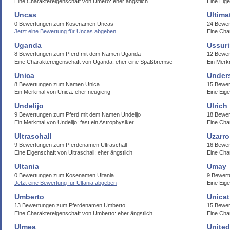
Eine Charaktereigenschaft von Umero: eher ängstlich
Eine Eig
Uncas
Ultim
0 Bewertungen zum Kosenamen Uncas
24 Bewer
Jetzt eine Bewertung für Uncas abgeben
Eine Char
Uganda
Ussur
8 Bewertungen zum Pferd mit dem Namen Uganda
12 Bewe
Eine Charaktereigenschaft von Uganda: eher eine Spaßbremse
Ein Merk
Unica
Under
8 Bewertungen zum Namen Unica
15 Bewe
Ein Merkmal von Unica: eher neugierig
Eine Eig
Undelijo
Ulrich
9 Bewertungen zum Pferd mit dem Namen Undelijo
18 Bewer
Ein Merkmal von Undelijo: fast ein Astrophysiker
Eine Char
Ultraschall
Uzarro
9 Bewertungen zum Pferdenamen Ultraschall
16 Bewe
Eine Eigenschaft von Ultraschall: eher ängstlich
Eine Cha
Ultania
Umay
0 Bewertungen zum Kosenamen Ultania
9 Bewer
Jetzt eine Bewertung für Ultania abgeben
Eine Eig
Umberto
Unicat
13 Bewertungen zum Pferdenamen Umberto
15 Bewer
Eine Charaktereigenschaft von Umberto: eher ängstlich
Eine Cha
Ulmea
Unite