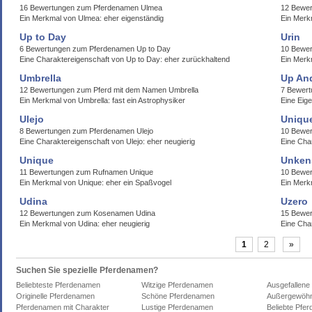
16 Bewertungen zum Pferdenamen Ulmea
12 Bewer
Ein Merkmal von Ulmea: eher eigenständig
Ein Merk
Up to Day
Urin
6 Bewertungen zum Pferdenamen Up to Day
10 Bewe
Eine Charaktereigenschaft von Up to Day: eher zurückhaltend
Ein Merkm
Umbrella
Up An
12 Bewertungen zum Pferd mit dem Namen Umbrella
7 Bewert
Ein Merkmal von Umbrella: fast ein Astrophysiker
Eine Eig
Ulejo
Uniqu
8 Bewertungen zum Pferdenamen Ulejo
10 Bewe
Eine Charaktereigenschaft von Ulejo: eher neugierig
Eine Cha
Unique
Unken
11 Bewertungen zum Rufnamen Unique
10 Bewe
Ein Merkmal von Unique: eher ein Spaßvogel
Ein Merk
Udina
Uzero
12 Bewertungen zum Kosenamen Udina
15 Bewer
Ein Merkmal von Udina: eher neugierig
Eine Cha
1
2
»
Suchen Sie spezielle Pferdenamen?
Beliebteste Pferdenamen
Witzige Pferdenamen
Ausgefallene
Originelle Pferdenamen
Schöne Pferdenamen
Außergewöhn
Pferdenamen mit Charakter
Lustige Pferdenamen
Beliebte Pfe