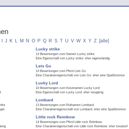
men
I
J
K
L
M
N
O
P
Q
R
S
T
U
V
W
X
Y
Z
[alle]
Lucky strike
14 Bewertungen zum Namen Lucky strike
Eine Eigenschaft von Lucky strike: eher eigenständig
Lets Go
14 Bewertungen zum Pferd Lets Go
Eine Charaktereigenschaft von Lets Go: eher eine Spaßbremse
Lucky Lord
10 Bewertungen zum Kosenamen Lucky Lord
d
Eine Eigenschaft von Lucky Lord: eher neugierig
Lombard
rike
13 Bewertungen zum Rufnamen Lombard
gel
Eine Charaktereigenschaft von Lombard: eher eine Spaßbremse
Little rock Reimbow
14 Bewertungen zum Pferd Little rock Reimbow
erig
Eine Charaktereigenschaft von Little rock Reimbow: eher treudoof