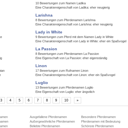
10 Bewertungen zum Namen Ladika
Eine Charaktereigenschaft von Ladika: eher neugierig
Larishna
8 Bewertungen zum Pferdenamen Larishna
Eine Charaktereigenschaft von Larishna: eher neugierig
Lady in White
te
9 Bewertungen zum Pferd mit dem Namen Lady in White
Eine Charaktereigenschaft von Lady in White: eher ein Spaßvogel
La Passion
8 Bewertungen zum Pferdenamen La Passion
ig
Eine Eigenschaft von La Passion: eher eigenständig
Linon
ian
17 Bewertungen zum Rufnamen Linon
e
Eine Charaktereigenschaft von Linon: eher ein Spaßvogel
Luglio
13 Bewertungen zum Pferdenamen Luglio
Eine Eigenschaft von Luglio: eher ängstlich
3
4
5
6
7
8
9
10
»
namen
Ausgefallene Pferdenamen
Besondere Pferdenamen
namen
Außergewöhnliche Pferdenamen
Pferdenamen mit Bedeutung
namen
Beliebte Pferdenamen
Schönste Pferdenamen