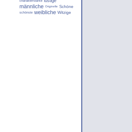
lustige
charakterstarke
männliche
Schöne
Originelle
weibliche
Witzige
schönste