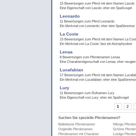
15 Bewertungen zum Pferd mit dem Namen Lasslo
Eine Eigenschaft von Lasslo: eher ein Spaßvogel
Leonardo
11 Bewertungen zum Pferd Leonardo
Ein Merkmal von Leonardo: eher eine Spaßbremse
La Coste
15 Bewertungen zum Pferd mit dem Namen La Cos
Ein Merkmal von La Coste: fast ein Astrophysiker
Lenaa
8 Bewertungen zum Pferdenamen Lenaa
Eine Charaktereigenschaft von Lenaa: eher neugier
Lucafabian
17 Bewertungen zum Pferd mit dem Namen Lucafab
Ein Merkmal von Lucafabian: eher eine Spaßbrems
Lury
11 Bewertungen zum Rufnamen Lury
Eine Eigenschaft von Lury: eher ein Spaßvogel
1
2
Suchen Sie spezielle Pferdenamen?
Beliebteste Pferdenamen
Witzige Pferde
Originelle Pferdenamen
Schöne Pferde
Pferdenamen mit Charakter
Lustige Pferde