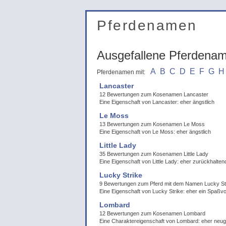
Pferdenamen
Ausgefallene Pferdena
A
B
C
D
E
F
G
H
Pferdenamen mit:
Lancaster
12 Bewertungen zum Kosenamen Lancaster
Eine Eigenschaft von Lancaster: eher ängstlich
Le Moss
13 Bewertungen zum Kosenamen Le Moss
Eine Eigenschaft von Le Moss: eher ängstlich
Little Lady
35 Bewertungen zum Kosenamen Little Lady
Eine Eigenschaft von Little Lady: eher zurückhalten
Lucky Strike
9 Bewertungen zum Pferd mit dem Namen Lucky St
Eine Eigenschaft von Lucky Strike: eher ein Spaßvo
Lombard
12 Bewertungen zum Kosenamen Lombard
Eine Charaktereigenschaft von Lombard: eher neugi