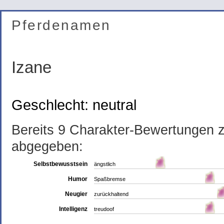
Pferdenamen
Izane
Geschlecht: neutral
Bereits 9 Charakter-Bewertungen
abgegeben:
Selbstbewusstsein
ängstlich
Humor
Spaßbremse
Neugier
zurückhaltend
Intelligenz
treudoof