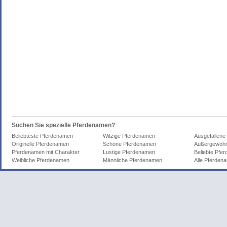
Suchen Sie spezielle Pferdenamen?
Beliebteste Pferdenamen
Witzige Pferdenamen
Ausgefallene
Originelle Pferdenamen
Schöne Pferdenamen
Außergewöhn
Pferdenamen mit Charakter
Lustige Pferdenamen
Beliebte Pfe
Weibliche Pferdenamen
Männliche Pferdenamen
Alle Pferden