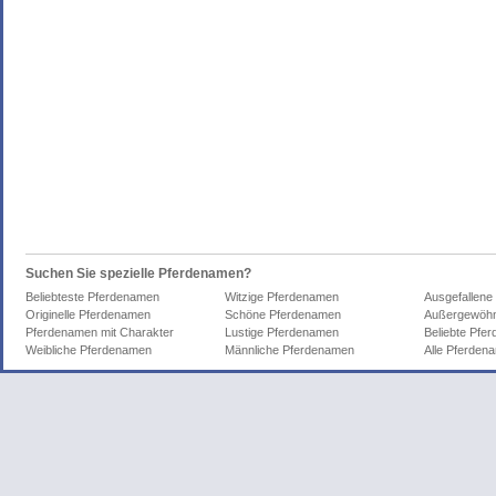
Suchen Sie spezielle Pferdenamen?
Beliebteste Pferdenamen
Witzige Pferdenamen
Ausgefallene
Originelle Pferdenamen
Schöne Pferdenamen
Außergewöhn
Pferdenamen mit Charakter
Lustige Pferdenamen
Beliebte Pfe
Weibliche Pferdenamen
Männliche Pferdenamen
Alle Pferden