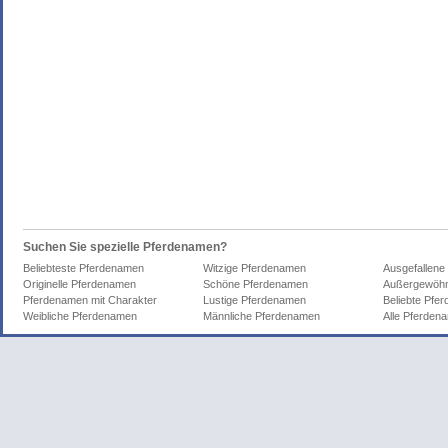
Suchen Sie spezielle Pferdenamen?
Beliebteste Pferdenamen
Witzige Pferdenamen
Ausgefallene
Originelle Pferdenamen
Schöne Pferdenamen
Außergewöhn
Pferdenamen mit Charakter
Lustige Pferdenamen
Beliebte Pfe
Weibliche Pferdenamen
Männliche Pferdenamen
Alle Pferden