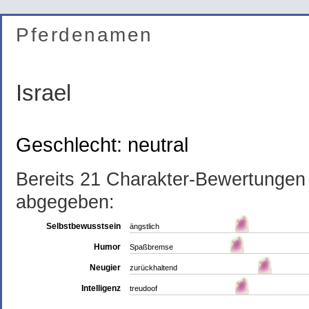
Pferdenamen
Israel
Geschlecht: neutral
Bereits 21 Charakter-Bewertungen
abgegeben:
Selbstbewusstsein
ängstlich
Humor
Spaßbremse
Neugier
zurückhaltend
Intelligenz
treudoof