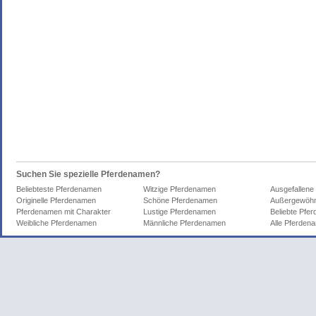
Suchen Sie spezielle Pferdenamen?
Beliebteste Pferdenamen
Witzige Pferdenamen
Ausgefallene
Originelle Pferdenamen
Schöne Pferdenamen
Außergewöhn
Pferdenamen mit Charakter
Lustige Pferdenamen
Beliebte Pfe
Weibliche Pferdenamen
Männliche Pferdenamen
Alle Pferden