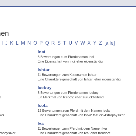
men
I
J
K
L
M
N
O
P
Q
R
S
T
U
V
W
X
Y
Z
[alle]
Inci
8 Bewertungen zum Pferdenamen Inci
Eine Eigenschaft von Inci: eher eigenständig
Ishtar
11 Bewertungen zum Kosenamen Ishtar
Eine Charaktereigenschaft von Ishtar: eher eigenständig
Iceboy
8 Bewertungen zum Pferdenamen Iceboy
e
Ein Merkmal von Iceboy: eher zurückhaltend
Isola
13 Bewertungen zum Pferd mit dem Namen Isola
ker
Eine Charaktereigenschaft von Isola: fast ein Astrophysiker
Iva
11 Bewertungen zum Pferd mit dem Namen Iva
trophysiker
Eine Charaktereigenschaft von Iva: eher treudoof