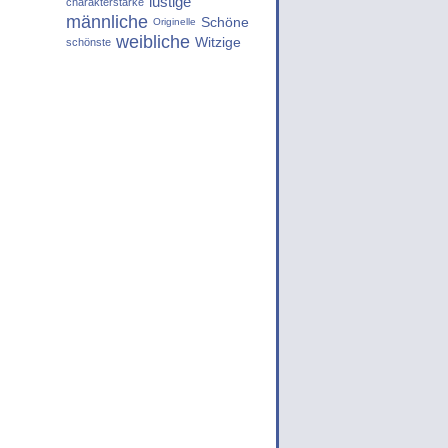
lustige
charakterstarke
männliche
Schöne
Originelle
weibliche
Witzige
schönste