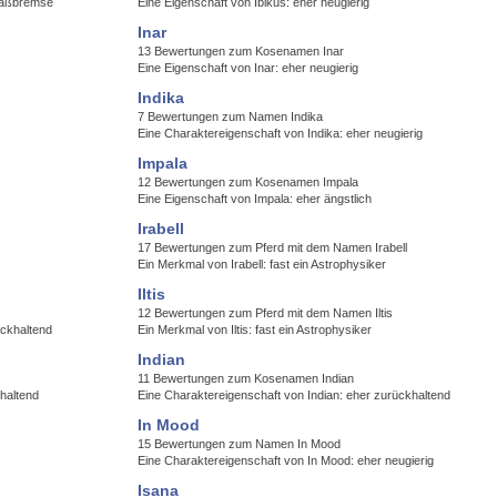
Spaßbremse
Eine Eigenschaft von Ibikus: eher neugierig
Inar
13 Bewertungen zum Kosenamen Inar
Eine Eigenschaft von Inar: eher neugierig
Indika
7 Bewertungen zum Namen Indika
Eine Charaktereigenschaft von Indika: eher neugierig
Impala
12 Bewertungen zum Kosenamen Impala
Eine Eigenschaft von Impala: eher ängstlich
Irabell
17 Bewertungen zum Pferd mit dem Namen Irabell
Ein Merkmal von Irabell: fast ein Astrophysiker
Iltis
12 Bewertungen zum Pferd mit dem Namen Iltis
ückhaltend
Ein Merkmal von Iltis: fast ein Astrophysiker
Indian
11 Bewertungen zum Kosenamen Indian
haltend
Eine Charaktereigenschaft von Indian: eher zurückhaltend
In Mood
15 Bewertungen zum Namen In Mood
Eine Charaktereigenschaft von In Mood: eher neugierig
Isana