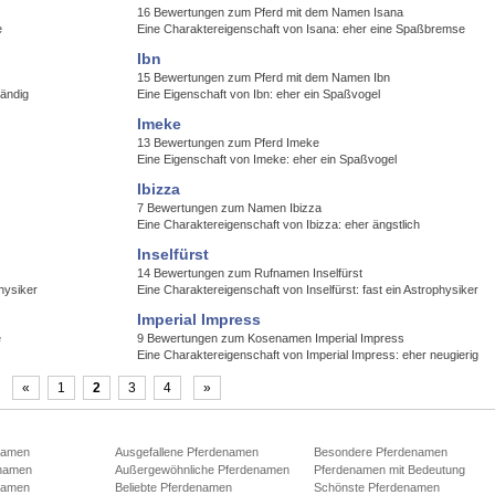
16 Bewertungen zum Pferd mit dem Namen Isana
e
Eine Charaktereigenschaft von Isana: eher eine Spaßbremse
Ibn
15 Bewertungen zum Pferd mit dem Namen Ibn
tändig
Eine Eigenschaft von Ibn: eher ein Spaßvogel
Imeke
13 Bewertungen zum Pferd Imeke
Eine Eigenschaft von Imeke: eher ein Spaßvogel
Ibizza
7 Bewertungen zum Namen Ibizza
Eine Charaktereigenschaft von Ibizza: eher ängstlich
Inselfürst
14 Bewertungen zum Rufnamen Inselfürst
hysiker
Eine Charaktereigenschaft von Inselfürst: fast ein Astrophysiker
Imperial Impress
e
9 Bewertungen zum Kosenamen Imperial Impress
Eine Charaktereigenschaft von Imperial Impress: eher neugierig
«
1
2
3
4
»
namen
Ausgefallene Pferdenamen
Besondere Pferdenamen
namen
Außergewöhnliche Pferdenamen
Pferdenamen mit Bedeutung
namen
Beliebte Pferdenamen
Schönste Pferdenamen