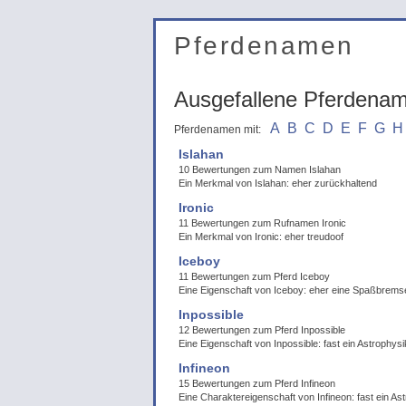
Pferdenamen
Ausgefallene Pferdena
A
B
C
D
E
F
G
H
Pferdenamen mit:
Islahan
10 Bewertungen zum Namen Islahan
Ein Merkmal von Islahan: eher zurückhaltend
Ironic
11 Bewertungen zum Rufnamen Ironic
Ein Merkmal von Ironic: eher treudoof
Iceboy
11 Bewertungen zum Pferd Iceboy
Eine Eigenschaft von Iceboy: eher eine Spaßbrems
Inpossible
12 Bewertungen zum Pferd Inpossible
Eine Eigenschaft von Inpossible: fast ein Astrophysi
Infineon
15 Bewertungen zum Pferd Infineon
Eine Charaktereigenschaft von Infineon: fast ein As