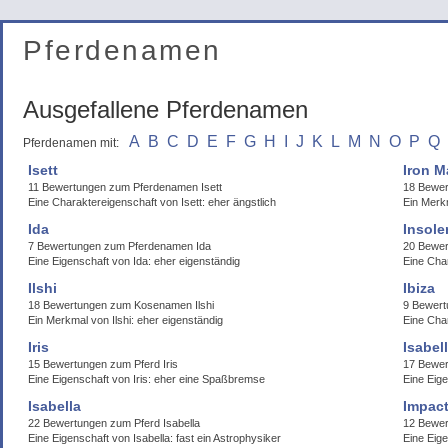
Pferdenamen
Ausgefallene Pferdenamen
A
B
C
D
E
F
G
H
I
J
K
L
M
N
O
P
Q
Pferdenamen mit:
Isett
Iron M
11 Bewertungen zum Pferdenamen Isett
18 Bewe
Eine Charaktereigenschaft von Isett: eher ängstlich
Ein Merk
Ida
Insole
7 Bewertungen zum Pferdenamen Ida
20 Bewer
Eine Eigenschaft von Ida: eher eigenständig
Eine Char
Ilshi
Ibiza
18 Bewertungen zum Kosenamen Ilshi
9 Bewert
Ein Merkmal von Ilshi: eher eigenständig
Eine Cha
Iris
Isabel
15 Bewertungen zum Pferd Iris
17 Bewer
Eine Eigenschaft von Iris: eher eine Spaßbremse
Eine Eige
Isabella
Impac
22 Bewertungen zum Pferd Isabella
12 Bewe
Eine Eigenschaft von Isabella: fast ein Astrophysiker
Eine Eig