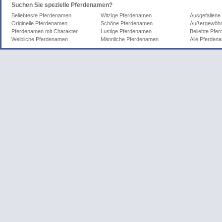
Suchen Sie spezielle Pferdenamen?
Beliebteste Pferdenamen
Witzige Pferdenamen
Ausgefallene
Originelle Pferdenamen
Schöne Pferdenamen
Außergewöhn
Pferdenamen mit Charakter
Lustige Pferdenamen
Beliebte Pfe
Weibliche Pferdenamen
Männliche Pferdenamen
Alle Pferden