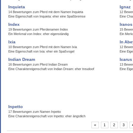
Inquieta
Ignaz
14 Bewertungen zum Pferd mit dem Namen Inquieta
12 Bewer
Eine Eigenschaft von Inquieta: eher eine Spaßbremse
Eine Char
Index
Iranos
19 Bewertungen zum Pferdenamen Index
15 Bewer
Ein Merkmal von Index: eher eigenständig
Ein Merk
Ixia
In Ab
10 Bewertungen zum Pferd mit dem Namen Ixia
12 Bewer
Eine Eigenschaft von Ixia: eher ein Spaßvogel
Eine Eig
Indian Dream
Icarus
16 Bewertungen zum Pferd Indian Dream
13 Bewer
Eine Charaktereigenschaft von Indian Dream: eher treudoof
Eine Eige
Inpetto
17 Bewertungen zum Namen Inpetto
Eine Charaktereigenschaft von Inpetto: eher ängstlich
«
1
2
3