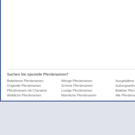
Suchen Sie spezielle Pferdenamen?
Beliebteste Pferdenamen
Witzige Pferdenamen
Ausgefallene
Originelle Pferdenamen
Schöne Pferdenamen
Außergewöhn
Pferdenamen mit Charakter
Lustige Pferdenamen
Beliebte Pfe
Weibliche Pferdenamen
Männliche Pferdenamen
Alle Pferden