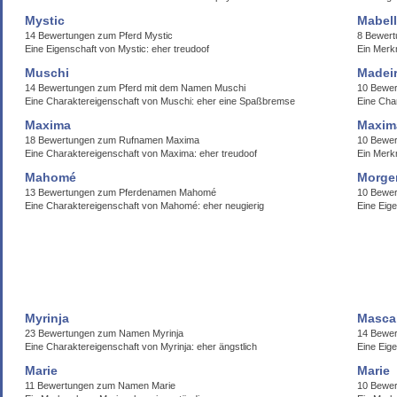
Mystic
Mabel
14 Bewertungen zum Pferd Mystic
8 Bewert
Eine Eigenschaft von Mystic: eher treudoof
Ein Merk
Muschi
Madei
14 Bewertungen zum Pferd mit dem Namen Muschi
10 Bewe
Eine Charaktereigenschaft von Muschi: eher eine Spaßbremse
Eine Cha
Maxima
Maxim
18 Bewertungen zum Rufnamen Maxima
10 Bewe
Eine Charaktereigenschaft von Maxima: eher treudoof
Ein Merk
Mahomé
Morge
13 Bewertungen zum Pferdenamen Mahomé
10 Bewe
Eine Charaktereigenschaft von Mahomé: eher neugierig
Eine Eig
Myrinja
Masca
23 Bewertungen zum Namen Myrinja
14 Bewer
Eine Charaktereigenschaft von Myrinja: eher ängstlich
Eine Eig
Marie
Marie
11 Bewertungen zum Namen Marie
10 Bewe