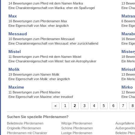
14 Bewertungen zum Pferd mit dem Namen Marika
13 Bewer
Eine Charaktereigenschaft von Marika: eher ein Spaßvogel
Eine Cha
Max
Matra
16 Bewertungen zum Pferdenamen Max
6 Bewer
Eine Eigenschaft von Max: eher ängstlich
Eine Eig
Messaud
Marab
10 Bewertungen zum Pferdenamen Messaud
16 Bewe
Eine Charaktereigenschaft von Messaud: eher zurückhaltend
Eine Eig
Mistel
Mister
11 Bewertungen zum Pferd mit dem Namen Mistel
18 Bewe
Eine Charaktereigenschaft von Mistel: fast ein Astrophysiker
Ein Merk
Molik
Mirisc
19 Bewertungen zum Namen Molik
13 Bewer
Eine Eigenschaft von Molik: eher ängstlich
Ein Merkm
Maxime
Mirko
11 Bewertungen zum Pferd Maxime
12 Bewer
Eine Eigenschaft von Maxime: eher treudoof
Eine Cha
«
1
2
3
4
5
6
7
8
Suchen Sie spezielle Pferdenamen?
Beliebteste Pferdenamen
Witzige Pferdenamen
Ausgefallene
Originelle Pferdenamen
Schöne Pferdenamen
Außergewöhn
Pferdenamen mit Charakter
Lustige Pferdenamen
Beliebte Pfe