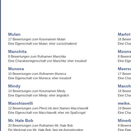
Mulan
Marlot
17 Bewertungen zum Kosenamen Mulan
18 Bewer
Eine Eigenschaft von Mulan: eher zurückhaltend
Eine Char
Manchita
Moons
8 Bewertungen zum Rufnamen Manchita
8 Bewer
Eine Charaktereigenschaft von Manchita: eher treudoof
Eine Eige
Muneca
Meers
10 Bewertungen zum Rufnamen Muneca
17 Bewe
Eine Eigenschaft von Muneca: eher treudoof
Eine Cha
Mindy
Macchi
14 Bewertungen zum Kosenamen Mindy
18 Bewer
Eine Eigenschaft von Mindy: eher ängstlich
Eine Char
Macchiavelli
meike
12 Bewertungen zum Pferd mit dem Namen Macchiavelli
19 Bewe
Eine Eigenschaft von Macchiavelli: eher ein Spaßvogel
Eine Cha
Mr. Hale Bob
Miner
20 Bewertungen zum Rufnamen Mr. Hale Bob
9 Bewert
Ein Merkmal von Mr. Hale Bob: fast ein Astrophysiker
Eine Eige