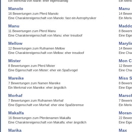
Ein Merkmal von Marie: eher eigenständig
Ein Merk
Manolo
Manu
16 Bewertungen zum Pferd Manolo
14 Bewe
Eine Charaktereigenschaft von Manolo: fast ein Astrophysiker
Ein Merk
Manu
Maddo
11 Bewertungen zum Pferd Manu
8 Bewer
Eine Charaktereigenschaft von Manu: eher treudoof
Eine Eig
Mellow
Maryli
12 Bewertungen zum Rufnamen Mellow
14 Bewer
Eine Charaktereigenschaft von Mellow: eher treudoof
Eine Cha
Mister
Mon C
8 Bewertungen zum Pferd Mister
12 Bewe
Eine Eigenschaft von Mister: eher ein Spaßvogel
Eine Cha
Mareike
Miss 
7 Bewertungen zum Namen Mareike
8 Bewert
Ein Merkmal von Mareike: eher ängstlich
Eine Eig
Morhaf
Marsc
7 Bewertungen zum Rufnamen Morhaf
7 Bewert
Eine Eigenschaft von Morhaf: eher eine Spaßbremse
Ein Merk
Makalfa
Moran
16 Bewertungen zum Pferdenamen Makalfa
22 Bewe
Eine Charaktereigenschaft von Makalfa: eher ängstlich
Eine Eig
Marika
Max