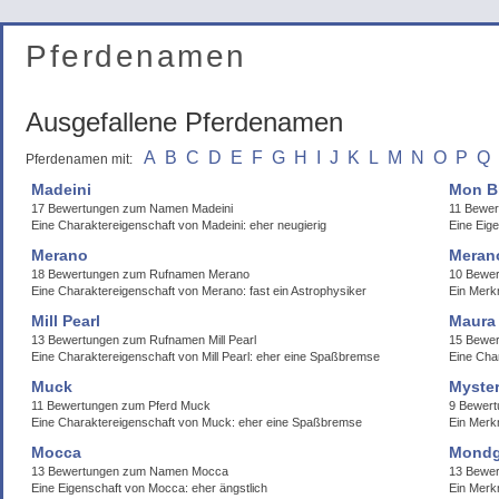
Pferdenamen
Ausgefallene Pferdenamen
A
B
C
D
E
F
G
H
I
J
K
L
M
N
O
P
Q
Pferdenamen mit:
Madeini
Mon B
17 Bewertungen zum Namen Madeini
11 Bewer
Eine Charaktereigenschaft von Madeini: eher neugierig
Eine Eig
Merano
Meran
18 Bewertungen zum Rufnamen Merano
10 Bewe
Eine Charaktereigenschaft von Merano: fast ein Astrophysiker
Ein Merk
Mill Pearl
Maura
13 Bewertungen zum Rufnamen Mill Pearl
15 Bewer
Eine Charaktereigenschaft von Mill Pearl: eher eine Spaßbremse
Eine Cha
Muck
Myste
11 Bewertungen zum Pferd Muck
9 Bewer
Eine Charaktereigenschaft von Muck: eher eine Spaßbremse
Ein Merk
Mocca
Mondg
13 Bewertungen zum Namen Mocca
13 Bewe
Eine Eigenschaft von Mocca: eher ängstlich
Ein Merk