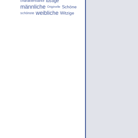
lustige
charakterstarke
männliche
Schöne
Originelle
weibliche
Witzige
schönste