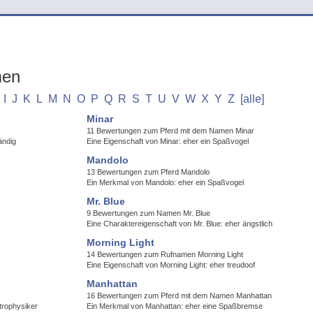
men
I
J
K
L
M
N
O
P
Q
R
S
T
U
V
W
X
Y
Z
[alle]
Minar
11 Bewertungen zum Pferd mit dem Namen Minar
ändig
Eine Eigenschaft von Minar: eher ein Spaßvogel
Mandolo
13 Bewertungen zum Pferd Mandolo
Ein Merkmal von Mandolo: eher ein Spaßvogel
Mr. Blue
9 Bewertungen zum Namen Mr. Blue
Eine Charaktereigenschaft von Mr. Blue: eher ängstlich
Morning Light
14 Bewertungen zum Rufnamen Morning Light
Eine Eigenschaft von Morning Light: eher treudoof
Manhattan
16 Bewertungen zum Pferd mit dem Namen Manhattan
trophysiker
Ein Merkmal von Manhattan: eher eine Spaßbremse