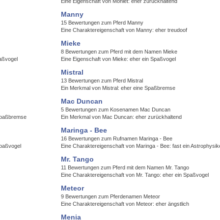
Eine Eigenschaft von Moniet: eher zurückhaltend
Manny
15 Bewertungen zum Pferd Manny
Eine Charaktereigenschaft von Manny: eher treudoof
Mieke
8 Bewertungen zum Pferd mit dem Namen Mieke
paßvogel
Eine Eigenschaft von Mieke: eher ein Spaßvogel
Mistral
13 Bewertungen zum Pferd Mistral
Ein Merkmal von Mistral: eher eine Spaßbremse
Mac Duncan
5 Bewertungen zum Kosenamen Mac Duncan
 Spaßbremse
Ein Merkmal von Mac Duncan: eher zurückhaltend
Maringa - Bee
16 Bewertungen zum Rufnamen Maringa - Bee
Spaßvogel
Eine Charaktereigenschaft von Maringa - Bee: fast ein Astrophysik
Mr. Tango
11 Bewertungen zum Pferd mit dem Namen Mr. Tango
Eine Charaktereigenschaft von Mr. Tango: eher ein Spaßvogel
Meteor
9 Bewertungen zum Pferdenamen Meteor
Eine Charaktereigenschaft von Meteor: eher ängstlich
Menia