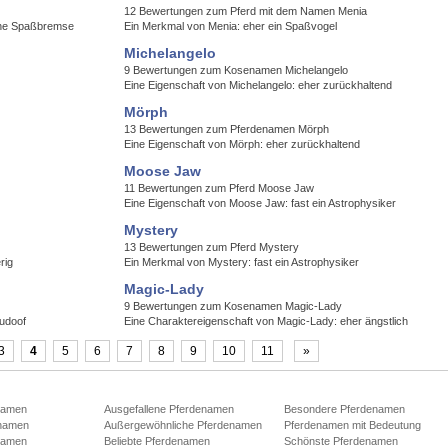
12 Bewertungen zum Pferd mit dem Namen Menia
eine Spaßbremse
Ein Merkmal von Menia: eher ein Spaßvogel
Michelangelo
9 Bewertungen zum Kosenamen Michelangelo
Eine Eigenschaft von Michelangelo: eher zurückhaltend
Mörph
13 Bewertungen zum Pferdenamen Mörph
Eine Eigenschaft von Mörph: eher zurückhaltend
Moose Jaw
11 Bewertungen zum Pferd Moose Jaw
Eine Eigenschaft von Moose Jaw: fast ein Astrophysiker
Mystery
13 Bewertungen zum Pferd Mystery
rig
Ein Merkmal von Mystery: fast ein Astrophysiker
Magic-Lady
9 Bewertungen zum Kosenamen Magic-Lady
eudoof
Eine Charaktereigenschaft von Magic-Lady: eher ängstlich
3
4
5
6
7
8
9
10
11
»
namen
Ausgefallene Pferdenamen
Besondere Pferdenamen
namen
Außergewöhnliche Pferdenamen
Pferdenamen mit Bedeutung
namen
Beliebte Pferdenamen
Schönste Pferdenamen