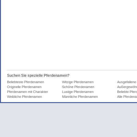
Suchen Sie spezielle Pferdenamen?
Beliebteste Pferdenamen
Witzige Pferdenamen
Ausgefallene
Originelle Pferdenamen
Schöne Pferdenamen
Außergewöhn
Pferdenamen mit Charakter
Lustige Pferdenamen
Beliebte Pfe
Weibliche Pferdenamen
Männliche Pferdenamen
Alle Pferden