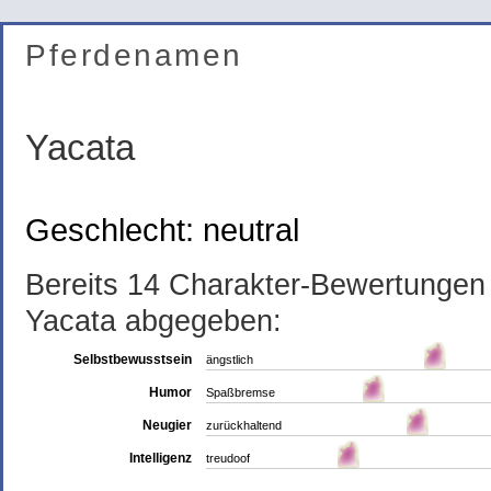
Pferdenamen
Yacata
Geschlecht: neutral
Bereits 14 Charakter-Bewertunge
Yacata abgegeben:
Selbstbewusstsein
ängstlich
Humor
Spaßbremse
Neugier
zurückhaltend
Intelligenz
treudoof