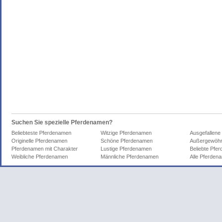
Suchen Sie spezielle Pferdenamen?
Beliebteste Pferdenamen
Witzige Pferdenamen
Ausgefallene
Originelle Pferdenamen
Schöne Pferdenamen
Außergewöhn
Pferdenamen mit Charakter
Lustige Pferdenamen
Beliebte Pfe
Weibliche Pferdenamen
Männliche Pferdenamen
Alle Pferden