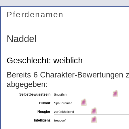
Pferdenamen
Naddel
Geschlecht: weiblich
Bereits 6 Charakter-Bewertungen
abgegeben:
Selbstbewusstsein
ängstlich
Humor
Spaßbremse
Neugier
zurückhaltend
Intelligenz
treudoof