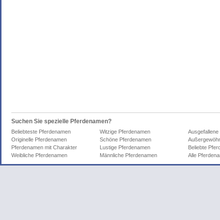
Suchen Sie spezielle Pferdenamen?
Beliebteste Pferdenamen
Witzige Pferdenamen
Ausgefallene
Originelle Pferdenamen
Schöne Pferdenamen
Außergewöhn
Pferdenamen mit Charakter
Lustige Pferdenamen
Beliebte Pfe
Weibliche Pferdenamen
Männliche Pferdenamen
Alle Pferden