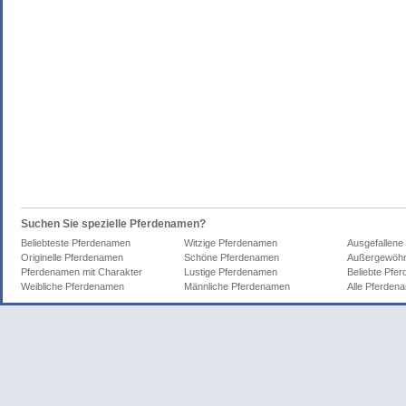
Suchen Sie spezielle Pferdenamen?
Beliebteste Pferdenamen
Witzige Pferdenamen
Ausgefallene
Originelle Pferdenamen
Schöne Pferdenamen
Außergewöhn
Pferdenamen mit Charakter
Lustige Pferdenamen
Beliebte Pfe
Weibliche Pferdenamen
Männliche Pferdenamen
Alle Pferden