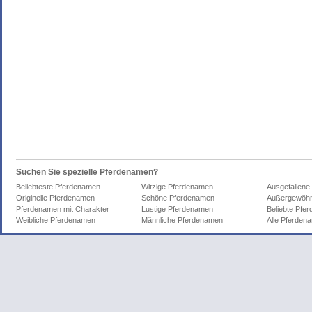
Suchen Sie spezielle Pferdenamen?
Beliebteste Pferdenamen
Witzige Pferdenamen
Ausgefallene
Originelle Pferdenamen
Schöne Pferdenamen
Außergewöhn
Pferdenamen mit Charakter
Lustige Pferdenamen
Beliebte Pfe
Weibliche Pferdenamen
Männliche Pferdenamen
Alle Pferden