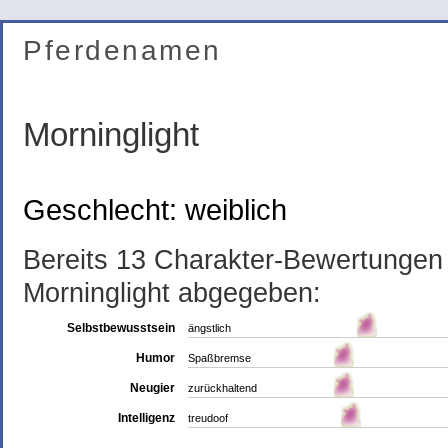
Pferdenamen
Morninglight
Geschlecht: weiblich
Bereits 13 Charakter-Bewertunge
Morninglight abgegeben:
Selbstbewusstsein
ängstlich
Humor
Spaßbremse
Neugier
zurückhaltend
Intelligenz
treudoof