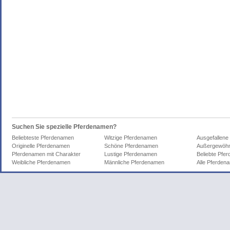
Suchen Sie spezielle Pferdenamen?
Beliebteste Pferdenamen
Witzige Pferdenamen
Ausgefallene
Originelle Pferdenamen
Schöne Pferdenamen
Außergewöhn
Pferdenamen mit Charakter
Lustige Pferdenamen
Beliebte Pfe
Weibliche Pferdenamen
Männliche Pferdenamen
Alle Pferden