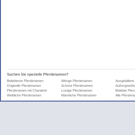
Suchen Sie spezielle Pferdenamen?
Beliebteste Pferdenamen
Witzige Pferdenamen
Ausgefallene
Originelle Pferdenamen
Schöne Pferdenamen
Außergewöhn
Pferdenamen mit Charakter
Lustige Pferdenamen
Beliebte Pfe
Weibliche Pferdenamen
Männliche Pferdenamen
Alle Pferden