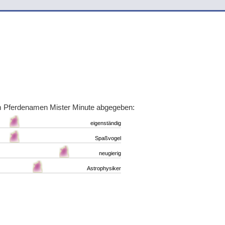
m Pferdenamen Mister Minute abgegeben:
eigenständig
Spaßvogel
neugierig
Astrophysiker