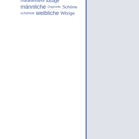
lustige
charakterstarke
männliche
Schöne
Originelle
weibliche
Witzige
schönste