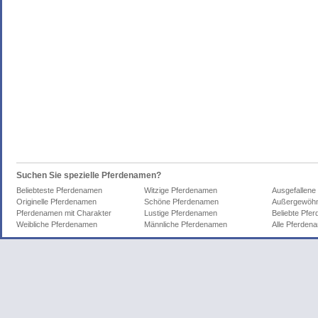
Suchen Sie spezielle Pferdenamen?
Beliebteste Pferdenamen
Witzige Pferdenamen
Ausgefallene
Originelle Pferdenamen
Schöne Pferdenamen
Außergewöhn
Pferdenamen mit Charakter
Lustige Pferdenamen
Beliebte Pfe
Weibliche Pferdenamen
Männliche Pferdenamen
Alle Pferden