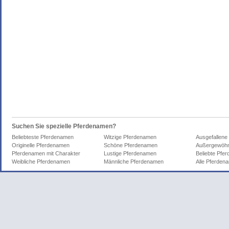
Suchen Sie spezielle Pferdenamen?
Beliebteste Pferdenamen
Witzige Pferdenamen
Ausgefallene
Originelle Pferdenamen
Schöne Pferdenamen
Außergewöhn
Pferdenamen mit Charakter
Lustige Pferdenamen
Beliebte Pfe
Weibliche Pferdenamen
Männliche Pferdenamen
Alle Pferden