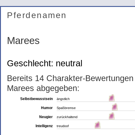
Pferdenamen
Marees
Geschlecht: neutral
Bereits 14 Charakter-Bewertunge
Marees abgegeben:
Selbstbewusstsein
ängstlich
Humor
Spaßbremse
Neugier
zurückhaltend
Intelligenz
treudoof