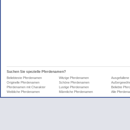
Suchen Sie spezielle Pferdenamen?
Beliebteste Pferdenamen
Witzige Pferdenamen
Ausgefallene
Originelle Pferdenamen
Schöne Pferdenamen
Außergewöhn
Pferdenamen mit Charakter
Lustige Pferdenamen
Beliebte Pfe
Weibliche Pferdenamen
Männliche Pferdenamen
Alle Pferden