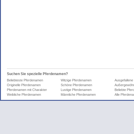
Suchen Sie spezielle Pferdenamen?
Beliebteste Pferdenamen
Witzige Pferdenamen
Ausgefallene
Originelle Pferdenamen
Schöne Pferdenamen
Außergewöhn
Pferdenamen mit Charakter
Lustige Pferdenamen
Beliebte Pfe
Weibliche Pferdenamen
Männliche Pferdenamen
Alle Pferden