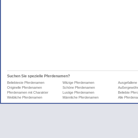
Suchen Sie spezielle Pferdenamen?
Beliebteste Pferdenamen
Witzige Pferdenamen
Ausgefallene
Originelle Pferdenamen
Schöne Pferdenamen
Außergewöhn
Pferdenamen mit Charakter
Lustige Pferdenamen
Beliebte Pfe
Weibliche Pferdenamen
Männliche Pferdenamen
Alle Pferden