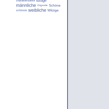
lustige
charakterstarke
männliche
Schöne
Originelle
weibliche
Witzige
schönste