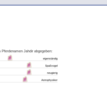
m Pferdenamen Jahdir abgegeben:
eigenständig
Spaßvogel
neugierig
Astrophysiker