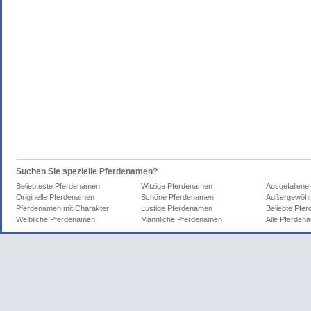
Suchen Sie spezielle Pferdenamen?
Beliebteste Pferdenamen
Witzige Pferdenamen
Ausgefallene
Originelle Pferdenamen
Schöne Pferdenamen
Außergewöhn
Pferdenamen mit Charakter
Lustige Pferdenamen
Beliebte Pfe
Weibliche Pferdenamen
Männliche Pferdenamen
Alle Pferden