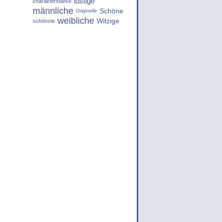
lustige
charakterstarke
männliche
Schöne
Originelle
weibliche
Witzige
schönste