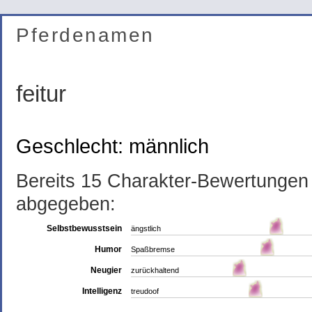
Pferdenamen
feitur
Geschlecht: männlich
Bereits 15 Charakter-Bewertungen
abgegeben:
Selbstbewusstsein
ängstlich
Humor
Spaßbremse
Neugier
zurückhaltend
Intelligenz
treudoof