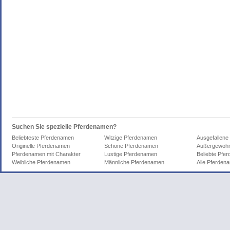
Suchen Sie spezielle Pferdenamen?
Beliebteste Pferdenamen
Witzige Pferdenamen
Ausgefallene
Originelle Pferdenamen
Schöne Pferdenamen
Außergewöhn
Pferdenamen mit Charakter
Lustige Pferdenamen
Beliebte Pfe
Weibliche Pferdenamen
Männliche Pferdenamen
Alle Pferden