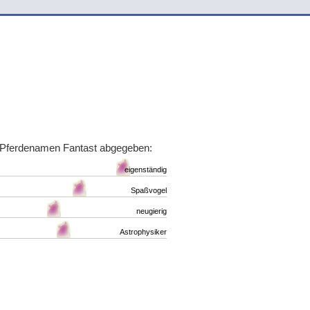
 Pferdenamen Fantast abgegeben:
eigenständig
Spaßvogel
neugierig
Astrophysiker