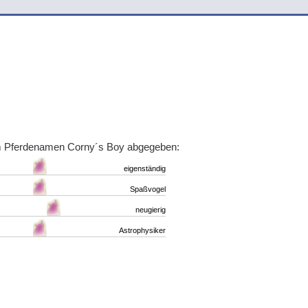
m Pferdenamen Corny´s Boy abgegeben:
eigenständig
Spaßvogel
neugierig
Astrophysiker