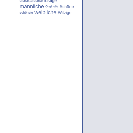
lustige
charakterstarke
männliche
Schöne
Originelle
weibliche
Witzige
schönste