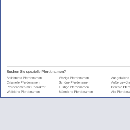
Suchen Sie spezielle Pferdenamen?
Beliebteste Pferdenamen
Witzige Pferdenamen
Ausgefallene
Originelle Pferdenamen
Schöne Pferdenamen
Außergewöhn
Pferdenamen mit Charakter
Lustige Pferdenamen
Beliebte Pfe
Weibliche Pferdenamen
Männliche Pferdenamen
Alle Pferden