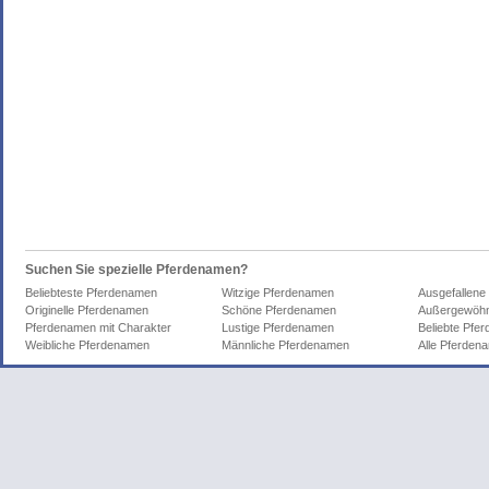
Suchen Sie spezielle Pferdenamen?
Beliebteste Pferdenamen
Witzige Pferdenamen
Ausgefallene
Originelle Pferdenamen
Schöne Pferdenamen
Außergewöhn
Pferdenamen mit Charakter
Lustige Pferdenamen
Beliebte Pfe
Weibliche Pferdenamen
Männliche Pferdenamen
Alle Pferden