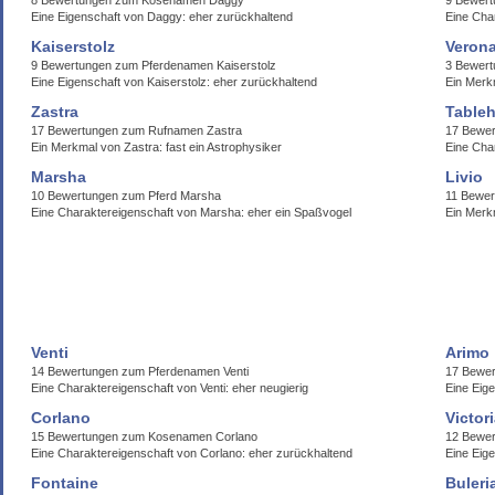
8 Bewertungen zum Kosenamen Daggy
9 Bewert
Eine Eigenschaft von Daggy: eher zurückhaltend
Eine Cha
Kaiserstolz
Veron
9 Bewertungen zum Pferdenamen Kaiserstolz
3 Bewer
Eine Eigenschaft von Kaiserstolz: eher zurückhaltend
Ein Merk
Zastra
Table
17 Bewertungen zum Rufnamen Zastra
17 Bewe
Ein Merkmal von Zastra: fast ein Astrophysiker
Eine Char
Marsha
Livio
10 Bewertungen zum Pferd Marsha
11 Bewer
Eine Charaktereigenschaft von Marsha: eher ein Spaßvogel
Ein Merk
Venti
Arimo
14 Bewertungen zum Pferdenamen Venti
17 Bewer
Eine Charaktereigenschaft von Venti: eher neugierig
Eine Eige
Corlano
Victor
15 Bewertungen zum Kosenamen Corlano
12 Bewer
Eine Charaktereigenschaft von Corlano: eher zurückhaltend
Eine Eige
Fontaine
Buleri