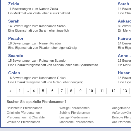
Zelda
Sarah
11 Bewertungen zum Namen Zelda
14 Bewe
Ein Merkmal von Zelda: eher zurückhaltend
Eine Char
Sarah
Askar
14 Bewertungen zum Kosenamen Sarah
8 Bewert
Eine Eigenschaft von Sarah: eher ängstlich
Ein Merk
Picador
Fairw
18 Bewertungen zum Namen Picador
14 Bewe
Eine Eigenschaft von Picador: eher eigenständig
Eine Eig
Scando
Anne 
15 Bewertungen zum Rufnamen Scando
13 Bewe
Eine Charaktereigenschaft von Scando: eher eine Spaßbremse
Ein Merk
Golan
Husar
16 Bewertungen zum Kosenamen Golan
13 Bewer
Eine Charaktereigenschaft von Golan: eher neugierig
Eine Eige
...
«
1
4
5
6
7
8
9
10
11
12
13
Suchen Sie spezielle Pferdenamen?
Beliebteste Pferdenamen
Witzige Pferdenamen
Ausgefallene
Originelle Pferdenamen
Schöne Pferdenamen
Außergewöhn
Pferdenamen mit Charakter
Lustige Pferdenamen
Beliebte Pfe
Weibliche Pferdenamen
Männliche Pferdenamen
Alle Pferden