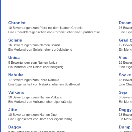
Chronist
Dream
10 Bewertungen zum Pferd mit dem Namen Chronist
16 Bewe
Eine Charaktereigenschaft von Chronist: eher eine Spaßbremse
Eine Eig
Solaris
Gradit
16 Bewertungen zum Namen Solaris
12 Bewer
Ein Merkmal von Solaris: eher zurückhaltend
Ein Merkm
Unica
Vico
8 Bewertungen zum Namen Unica
18 Bewe
Ein Merkmal von Unica: eher neugierig
Eine Eige
Nabuka
Socke
17 Bewertungen zum Pferd Nabuka
18 Bewer
Eine Eigenschaft von Nabuka: eher ein Spaßvogel
Eine Cha
Vulkano
Seja
10 Bewertungen zum Namen Vulkano
6 Bewert
Ein Merkmal von Vulkano: eher eigenständig
Ein Merkm
Jitte
Daggy
10 Bewertungen zum Namen Jitte
13 Bewe
Eine Eigenschaft von Jitte: eher eigenständig
Ein Merk
Daggy
Dump 