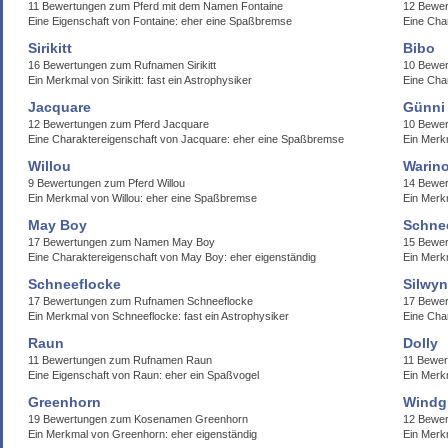
11 Bewertungen zum Pferd mit dem Namen Fontaine
12 Bewer
Eine Eigenschaft von Fontaine: eher eine Spaßbremse
Eine Cha
Sirikitt
Bibo
16 Bewertungen zum Rufnamen Sirikitt
10 Bewer
Ein Merkmal von Sirikitt: fast ein Astrophysiker
Eine Cha
Jacquare
Günni
12 Bewertungen zum Pferd Jacquare
10 Bewe
Eine Charaktereigenschaft von Jacquare: eher eine Spaßbremse
Ein Merk
Willou
Warin
9 Bewertungen zum Pferd Willou
14 Bewer
Ein Merkmal von Willou: eher eine Spaßbremse
Ein Merk
May Boy
Schne
17 Bewertungen zum Namen May Boy
15 Bewe
Eine Charaktereigenschaft von May Boy: eher eigenständig
Ein Merk
Schneeflocke
Silwy
17 Bewertungen zum Rufnamen Schneeflocke
17 Bewer
Ein Merkmal von Schneeflocke: fast ein Astrophysiker
Eine Cha
Raun
Dolly
11 Bewertungen zum Rufnamen Raun
11 Bewer
Eine Eigenschaft von Raun: eher ein Spaßvogel
Ein Merkm
Greenhorn
Windg
19 Bewertungen zum Kosenamen Greenhorn
12 Bewe
Ein Merkmal von Greenhorn: eher eigenständig
Ein Merk