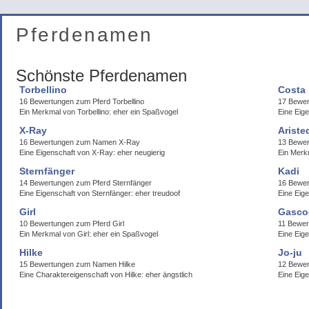
Pferdenamen
Schönste Pferdenamen
Torbellino
Costa
16 Bewertungen zum Pferd Torbellino
17 Bewer
Ein Merkmal von Torbellino: eher ein Spaßvogel
Eine Eig
X-Ray
Ariste
16 Bewertungen zum Namen X-Ray
13 Bewer
Eine Eigenschaft von X-Ray: eher neugierig
Ein Merkm
Sternfänger
Kadi
14 Bewertungen zum Pferd Sternfänger
16 Bewe
Eine Eigenschaft von Sternfänger: eher treudoof
Eine Eige
Girl
Gasco
10 Bewertungen zum Pferd Girl
11 Bewe
Ein Merkmal von Girl: eher ein Spaßvogel
Eine Eig
Hilke
Jo-ju
15 Bewertungen zum Namen Hilke
12 Bewer
Eine Charaktereigenschaft von Hilke: eher ängstlich
Eine Eig