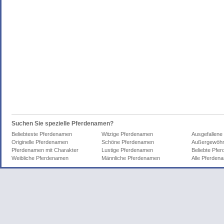
Suchen Sie spezielle Pferdenamen?
Beliebteste Pferdenamen
Witzige Pferdenamen
Ausgefallene
Originelle Pferdenamen
Schöne Pferdenamen
Außergewöhn
Pferdenamen mit Charakter
Lustige Pferdenamen
Beliebte Pfe
Weibliche Pferdenamen
Männliche Pferdenamen
Alle Pferden