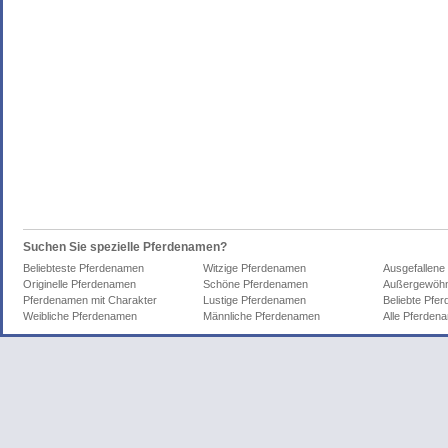
Suchen Sie spezielle Pferdenamen?
Beliebteste Pferdenamen
Witzige Pferdenamen
Ausgefallene
Originelle Pferdenamen
Schöne Pferdenamen
Außergewöhn
Pferdenamen mit Charakter
Lustige Pferdenamen
Beliebte Pfe
Weibliche Pferdenamen
Männliche Pferdenamen
Alle Pferden