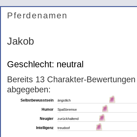
Pferdenamen
Jakob
Geschlecht: neutral
Bereits 13 Charakter-Bewertunge
abgegeben:
Selbstbewusstsein
ängstlich
Humor
Spaßbremse
Neugier
zurückhaltend
Intelligenz
treudoof