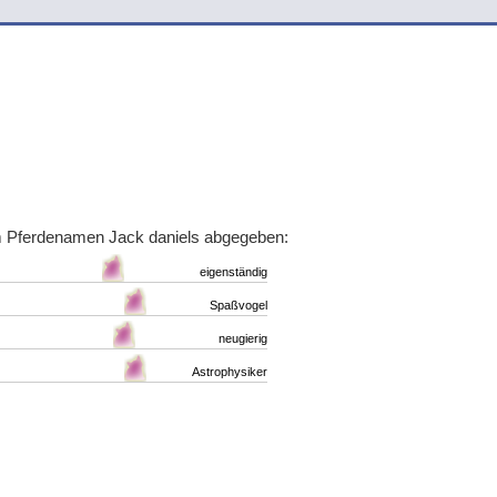
m Pferdenamen Jack daniels abgegeben:
eigenständig
Spaßvogel
neugierig
Astrophysiker