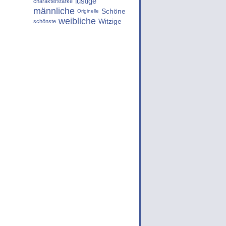
lustige
charakterstarke
männliche
Schöne
Originelle
weibliche
Witzige
schönste