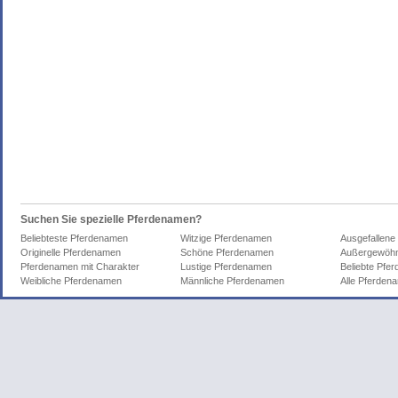
Suchen Sie spezielle Pferdenamen?
Beliebteste Pferdenamen
Witzige Pferdenamen
Ausgefallene
Originelle Pferdenamen
Schöne Pferdenamen
Außergewöhn
Pferdenamen mit Charakter
Lustige Pferdenamen
Beliebte Pfe
Weibliche Pferdenamen
Männliche Pferdenamen
Alle Pferden