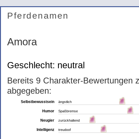
Pferdenamen
Amora
Geschlecht: neutral
Bereits 9 Charakter-Bewertungen
abgegeben:
Selbstbewusstsein
ängstlich
Humor
Spaßbremse
Neugier
zurückhaltend
Intelligenz
treudoof