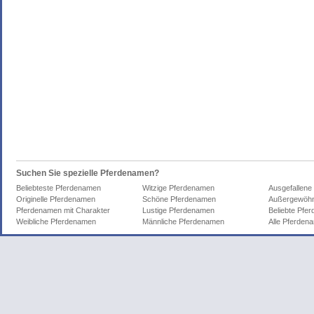
Suchen Sie spezielle Pferdenamen?
Beliebteste Pferdenamen
Witzige Pferdenamen
Ausgefallene
Originelle Pferdenamen
Schöne Pferdenamen
Außergewöhn
Pferdenamen mit Charakter
Lustige Pferdenamen
Beliebte Pfe
Weibliche Pferdenamen
Männliche Pferdenamen
Alle Pferden