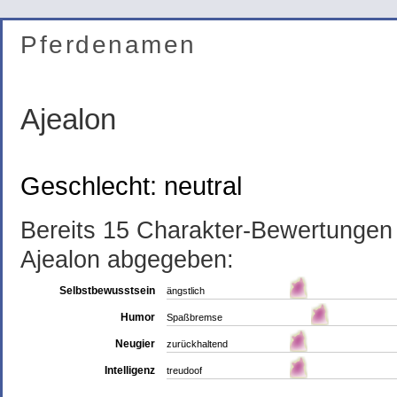
Pferdenamen
Ajealon
Geschlecht: neutral
Bereits 15 Charakter-Bewertunge
Ajealon abgegeben:
Selbstbewusstsein
ängstlich
Humor
Spaßbremse
Neugier
zurückhaltend
Intelligenz
treudoof