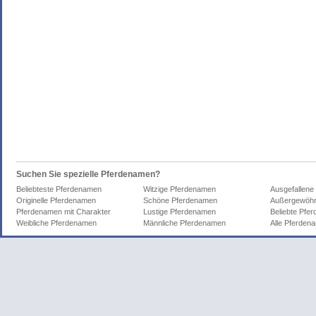
Suchen Sie spezielle Pferdenamen?
Beliebteste Pferdenamen
Witzige Pferdenamen
Ausgefallene
Originelle Pferdenamen
Schöne Pferdenamen
Außergewöhn
Pferdenamen mit Charakter
Lustige Pferdenamen
Beliebte Pfe
Weibliche Pferdenamen
Männliche Pferdenamen
Alle Pferden