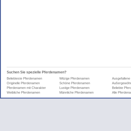
Suchen Sie spezielle Pferdenamen?
Beliebteste Pferdenamen
Witzige Pferdenamen
Ausgefallene
Originelle Pferdenamen
Schöne Pferdenamen
Außergewöhn
Pferdenamen mit Charakter
Lustige Pferdenamen
Beliebte Pfe
Weibliche Pferdenamen
Männliche Pferdenamen
Alle Pferden