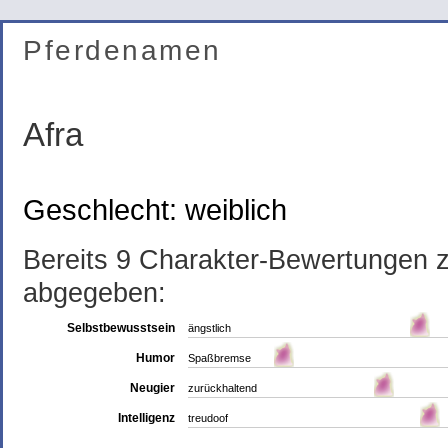
Pferdenamen
Afra
Geschlecht: weiblich
Bereits 9 Charakter-Bewertungen 
abgegeben:
Selbstbewusstsein
ängstlich
Humor
Spaßbremse
Neugier
zurückhaltend
Intelligenz
treudoof