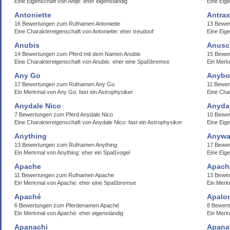
Eine Eigenschaft von Antje: eher eigenständig
Eine Eige
Antoniette
Antrax
16 Bewertungen zum Rufnamen Antoniette
13 Bewer
Eine Charaktereigenschaft von Antoniette: eher treudoof
Eine Eige
Anubis
Anusc
14 Bewertungen zum Pferd mit dem Namen Anubis
15 Bewe
Eine Charaktereigenschaft von Anubis: eher eine Spaßbremse
Ein Merk
Any Go
Anybo
17 Bewertungen zum Rufnamen Any Go
11 Bewer
Ein Merkmal von Any Go: fast ein Astrophysiker
Eine Cha
Anydale Nico
Anyda
7 Bewertungen zum Pferd Anydale Nico
10 Bewe
Eine Charaktereigenschaft von Anydale Nico: fast ein Astrophysiker
Eine Eig
Anything
Anywa
13 Bewertungen zum Rufnamen Anything
17 Bewe
Ein Merkmal von Anything: eher ein Spaßvogel
Eine Eig
Apache
Apach
11 Bewertungen zum Rufnamen Apache
13 Bewe
Ein Merkmal von Apache: eher eine Spaßbremse
Ein Merk
Apaché
Apalo
6 Bewertungen zum Pferdenamen Apaché
8 Bewert
Ein Merkmal von Apaché: eher eigenständig
Ein Merkm
Apanachi
Apanat