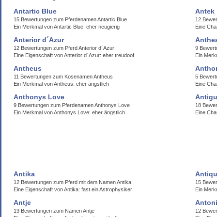
Antartic Blue
Antek
15 Bewertungen zum Pferdenamen Antartic Blue
12 Bewer
Ein Merkmal von Antartic Blue: eher neugierig
Eine Char
Anterior d´Azur
Anthe
12 Bewertungen zum Pferd Anterior d´Azur
9 Bewer
Eine Eigenschaft von Anterior d´Azur: eher treudoof
Ein Merk
Antheus
Antho
11 Bewertungen zum Kosenamen Antheus
5 Bewert
Ein Merkmal von Antheus: eher ängstlich
Eine Cha
Anthonys Love
Antig
9 Bewertungen zum Pferdenamen Anthonys Love
18 Bewer
Ein Merkmal von Anthonys Love: eher ängstlich
Eine Char
Antika
Antiqu
12 Bewertungen zum Pferd mit dem Namen Antika
15 Bewer
Eine Eigenschaft von Antika: fast ein Astrophysiker
Ein Merk
Antje
Anton
13 Bewertungen zum Namen Antje
12 Bewer