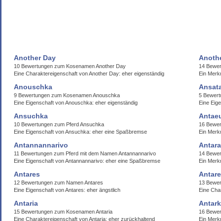
Another Day
Anoth
10 Bewertungen zum Kosenamen Another Day
14 Bewer
Eine Charaktereigenschaft von Another Day: eher eigenständig
Ein Merk
Anouschka
Ansat
9 Bewertungen zum Kosenamen Anouschka
5 Bewer
Eine Eigenschaft von Anouschka: eher eigenständig
Eine Eig
Ansuchka
Antae
10 Bewertungen zum Pferd Ansuchka
16 Bewer
Eine Eigenschaft von Ansuchka: eher eine Spaßbremse
Ein Merk
Antannannarivo
Antara
11 Bewertungen zum Pferd mit dem Namen Antannannarivo
14 Bewer
Eine Eigenschaft von Antannannarivo: eher eine Spaßbremse
Ein Merkm
Antares
Antar
12 Bewertungen zum Namen Antares
13 Bewer
Eine Eigenschaft von Antares: eher ängstlich
Eine Cha
Antaria
Antark
15 Bewertungen zum Kosenamen Antaria
16 Bewer
Eine Charaktereigenschaft von Antaria: eher zurückhaltend
Ein Merk