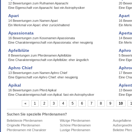
12 Bewertungen zum Rufnamen Apanachi
20 Bewer
Eine Eigenschaft von Apanachi: fast ein Astrophysiker
Eine Eige
Apari
Apart
14 Bewertungen zum Namen Apari
16 Bewer
Ein Merkmal von Apari: eher zurückhaltend
Ein Merkm
Apassionata
Apert
16 Bewertungen zum Kosenamen Apassionata
14 Bewe
Eine Charaktereigenschaft von Apassionata: eher neugierig
Ein Merk
Apfelblüte
Aphro
8 Bewertungen zum Pferdenamen Apfelblüte
5 Bewert
Eine Charaktereigenschaft von Apfelblüte: eher ängstlich
Eine Eige
Aphro Chief
Aphro
13 Bewertungen zum Namen Aphro Chief
17 Bewer
Eine Eigenschaft von Aphro Chief: eher neugierig
Eine Cha
Apikal
Aplen
16 Bewertungen zum Pferd Apikal
13 Bewe
Eine Charaktereigenschaft von Apikal: fast ein Astrophysiker
Eine Eig
«
1
2
3
4
5
6
7
8
9
10
Suchen Sie spezielle Pferdenamen?
Beliebteste Pferdenamen
Witzige Pferdenamen
Ausgefallene
Originelle Pferdenamen
Schöne Pferdenamen
Außergewöhn
Pferdenamen mit Charakter
Lustige Pferdenamen
Beliebte Pfe