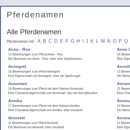
Pferdenamen
Alle Pferdenamen
A
B
C
D
E
F
G
H
I
J
K
L
M
N
O
P
Q
Pferdenamen mit:
Anne - Ros
Anne C
13 Bewertungen zum Pferd Anne - Ros
14 Bewer
Ein Merkmal von Anne - Ros: eher eine Spaßbremse
Eine Eig
Annegret
Annell
16 Bewertungen zum Pferd Annegret
13 Bewer
Eine Eigenschaft von Annegret: eher ein Spaßvogel
Ein Merk
Annemari
Anne
16 Bewertungen zum Pferd mit dem Namen Annemari
21 Bewe
Eine Charaktereigenschaft von Annemari: fast ein Astrophysiker
Eine Cha
Annika
Annin
17 Bewertungen zum Pferd mit dem Namen Annika
12 Bewe
Eine Charaktereigenschaft von Annika: eher treudoof
Ein Merk
Annisett
Annou
11 Bewertungen zum Pferd Annisett
12 Bewe
Ein Merkmal von Annisett: eher treudoof
Eine Eig